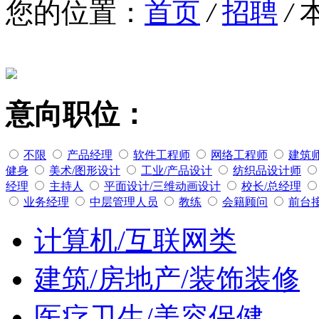
您的位置：
首页
/
招聘
/
意向职位：
不限
产品经理
软件工程师
网络工程师
建筑
健身
美术/图形设计
工业/产品设计
纺织品设计师
经理
主持人
平面设计/三维动画设计
校长/总经理
业务经理
中层管理人员
教练
会籍顾问
前台
计算机/互联网类
建筑/房地产/装饰装修
医疗卫生/美容保健